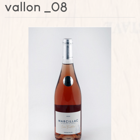
vallon
_08