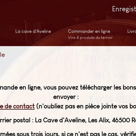
Enregis
La cave d'Aveline
Commander en ligne
Livr
Vins & produits du terroir
le
mande en ligne, vous pouvez télécharger les bon
envoyer :
e de contact
(n'oubliez pas en pièce jointe vos
urrier postal : La Cave d'Aveline, Les Alix, 46500
es sous trois jours, si ce n'est pas le cas, véri