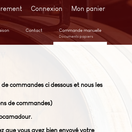
trement
Connexion
Mon panier
aison
Contact
Commande manuelle
Documents papiers
s de commandes ci dessous et nous les
 bons de commandes)
 Rocamadour.
fiez que vous avez bien envoyé votre