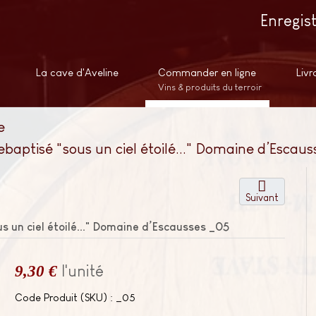
Enregis
La cave d'Aveline
Commander en ligne
Livr
Vins & produits du terroir
e
baptisé "sous un ciel étoilé..." Domaine d’Escaus
Suivant
s un ciel étoilé..." Domaine d’Escausses
_05
9,30 €
l'unité
Code Produit (SKU) : _05